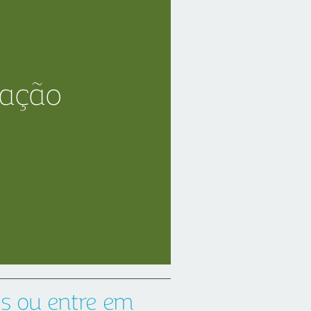
iação
es
ou entre em