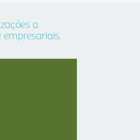
zações a
 empresariais,