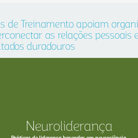
s de Treinamento apoiam organi
erconectar as relações pessoais e
tados duradouros
Neuroliderança
Práticas de liderança baseadas em neurociência.