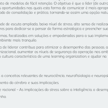
to de modelos de fácil retenção. O objetivo é que o líder (de out
as oportunidades nas quais esta forma de comunicar é mais apropri
íodo de consolidação e prática, tornando-se assim uma opção natur
e de escuta ampliada, baixo nível de stress, alto senso de realiz
es para dedicar-se a pensar de forma estratégica e preencher suas
nomas, focalizadas em soluções e empoderadas para a sua implem
biente mais tranquilo.
de liderar contribua para otimizar o desempenho das pessoas, a
nizacional, aumentar os níveis de segurança da operação nos ambi
cultura característica de uma learning organization, e ajudar na 
 a conceitos relevantes de neurociência, neurofisiologia e neuropsi
ento do cérebro e suas implicações.
 racional – As implicações do stress sobre a inteligência, o dese
nho.