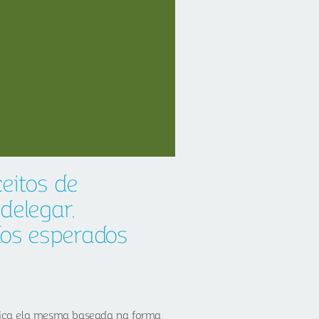
eitos de
delegar,
os esperados
ática ela mesma baseada na forma