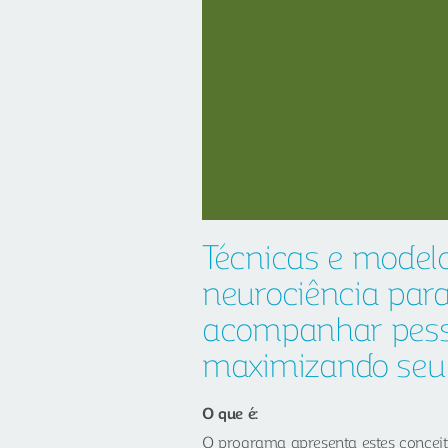
Técnicas e modelo
neurociência para
acompanhar pesso
maximizando seu 
O que é:
O programa apresenta estes conceit