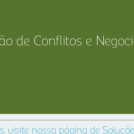
ão de Conflitos e Negoc
s, visite nossa página de
Soluçõ