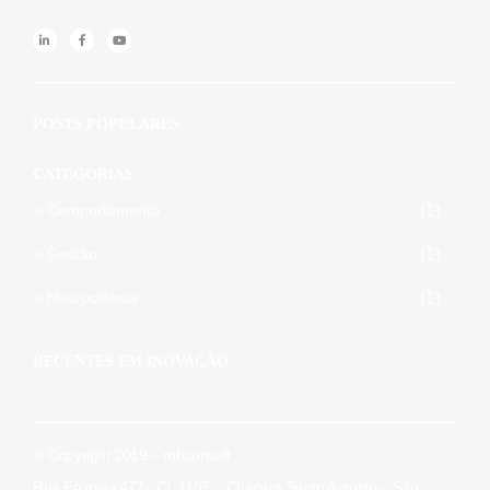
POSTS POPULARES
CATEGORIAS
Comportamento
(1)
Gestão
(1)
Neurociência
(1)
RECENTES EM INOVAÇÃO
© Copyright 2019 – mhconsult
Rua Enxovia 472– Cj. 1107 – Chácara Santo Antonio – São