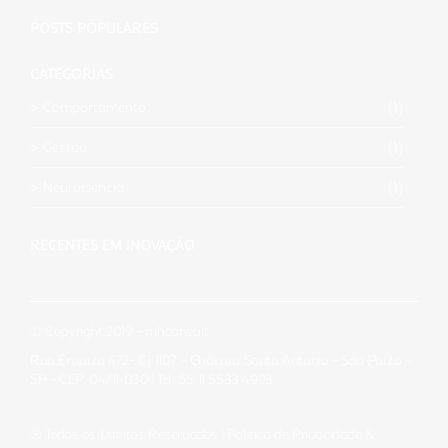
POSTS POPULARES
CATEGORIAS
(1)
Comportamento
(1)
Gestão
(1)
Neurociência
RECENTES EM INOVAÇÃO
© Copyright 2019 – mhconsult
Rua Enxovia 472– Cj. 1107 – Chácara Santo Antonio – São Paulo –
SP – CEP: 04711-030 | Tel.: 55 11 5533 4993
® Todos os Direitos Reservados |
Política de Privacidade &