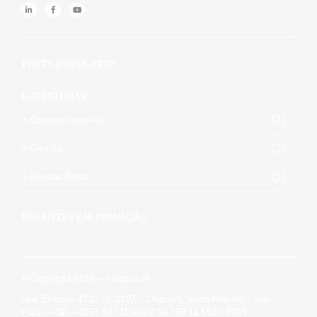
POSTS POPULARES
CATEGORIAS
Comportamento
(1)
Gestão
(1)
Neurociência
(1)
RECENTES EM INOVAÇÃO
© Copyright 2019 – mhconsult
Rua Enxovia 472– Cj. 1107 – Chácara Santo Antonio – São
Paulo – SP – CEP: 04711-030 | Tel.: 55 11 5533 4993