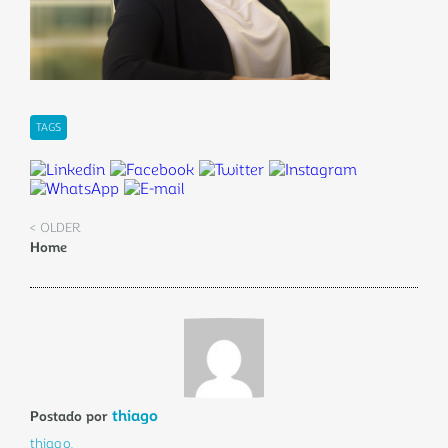
TAGS
< OLDER
Home
thiago
Postado por
thiago.