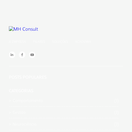
A EMPRESA
PILARES
SOLUÇÕES
ACADEMIA
POSTS POPULARES
CATEGORIAS
(1)
Comportamento
(1)
Gestão
(1)
Neurociência