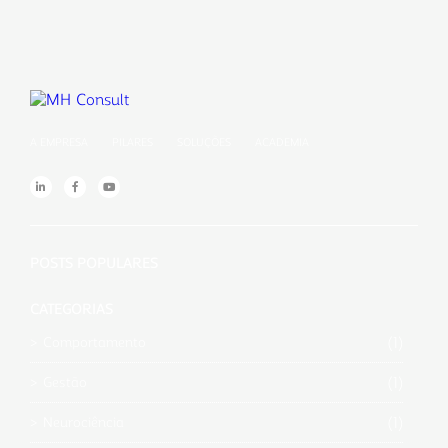
A EMPRESA
PILARES
SOLUÇÕES
ACADEMIA
POSTS POPULARES
CATEGORIAS
(1)
Comportamento
(1)
Gestão
(1)
Neurociência