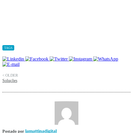
TAGS
< OLDER
Soluções
lamattinadigital
Postado por