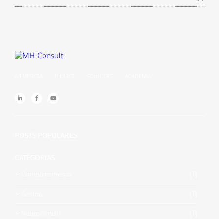
A EMPRESA
PILARES
SOLUÇÕES
ACADEMIA
POSTS POPULARES
CATEGORIAS
(1)
Comportamento
(1)
Gestão
(1)
Neurociência