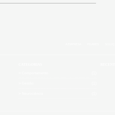
A EMPRESA
PILARES
SOLUÇ
CATEGORIAS
RECENT
Comportamento
(1)
Gestão
(1)
Neurociência
(1)