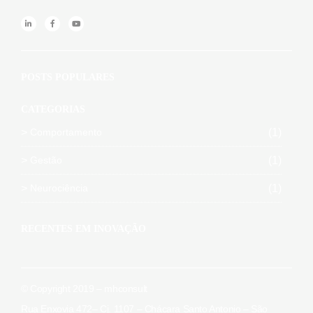
POSTS POPULARES
CATEGORIAS
Comportamento
(1)
Gestão
(1)
Neurociência
(1)
RECENTES EM INOVAÇÃO
© Copyright 2019 – mhconsult
Rua Enxovia 472– Cj. 1107 – Chácara Santo Antonio – São