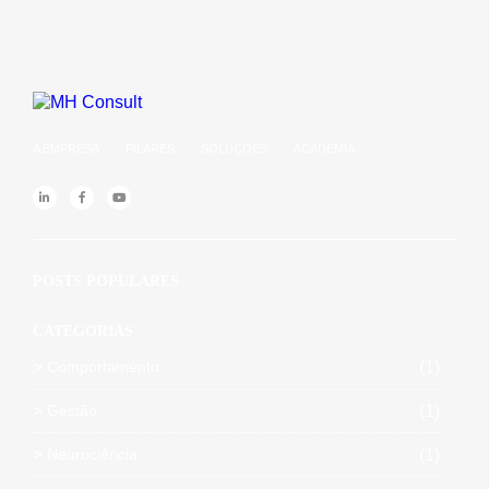
A EMPRESA
PILARES
SOLUÇÕES
ACADEMIA
POSTS POPULARES
CATEGORIAS
Comportamento
(1)
Gestão
(1)
Neurociência
(1)