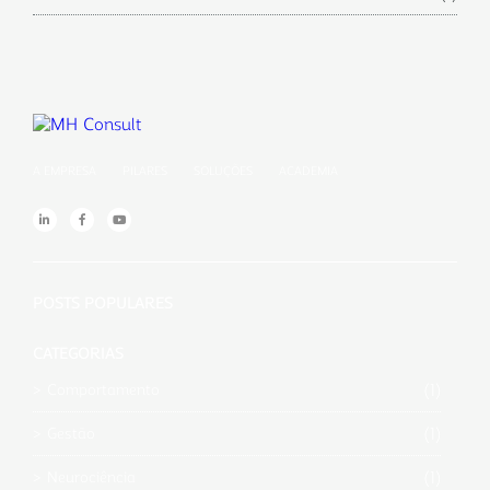
A EMPRESA
PILARES
SOLUÇÕES
ACADEMIA
POSTS POPULARES
CATEGORIAS
(1)
Comportamento
(1)
Gestão
(1)
Neurociência