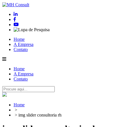
Home
A Empresa
Contato
Home
A Empresa
Contato
Home
>
> img slider consultoria rh