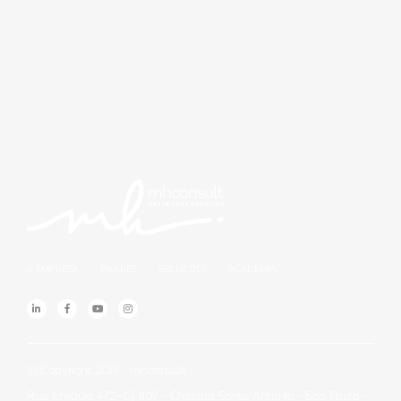
A EMPRESA
PILARES
SOLUÇÕES
ACADEMIA
© Copyright 2019 – mhconsult
Rua Enxovia 472– Cj. 1107 – Chácara Santo Antonio – São Paulo –